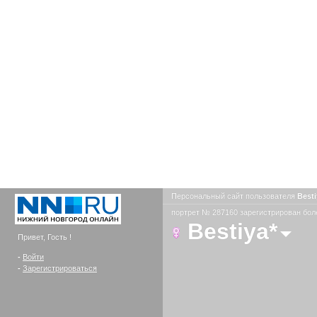
Персональный сайт пользователя
Best
портрет № 287160 зарегистрирован боле
Bestiya*
Привет, Гость !
-
Войти
-
Зарегистрироваться