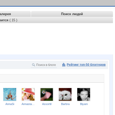
алерея
Поиск людей
вится
( 15 )
Рейтинг топ-50 блоггеров
AnnaSi
Annastasiay
Assortil
Barbra
Biyani