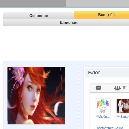
Блог
( 0 )
Основное
Шпионаж
Блог
91
***Любимка***
***Заяц*
Посмотреть ещё