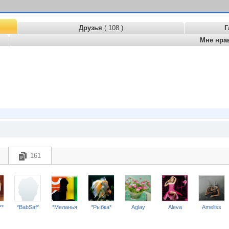
Друзья
( 108 )
Г
Мне нра
161
**
*BabSaf*
*Меланья
*Рыбка*
Aglay
Aleva
Ameliss