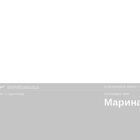
iya*
:
bestiya83.www.nn.ru
пользователь имеет с
е 1 года назад
настоящее имя:
Марин