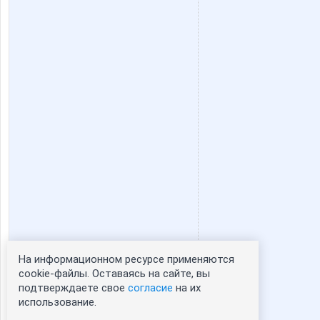
mashama
master
violet87
диверсан
ольгунчик
помощни
ЕвгенияМВ
Фрек
На информационном ресурсе применяются
Статистика портрета:
cookie-файлы. Оставаясь на сайте, вы
ЛГ
М*0Н
подтверждаете свое
согласие
на их
сейчас просматривают портрет - 0
использование.
зарегистрированные пользователи
посетившие портрет за 7 дней - 0